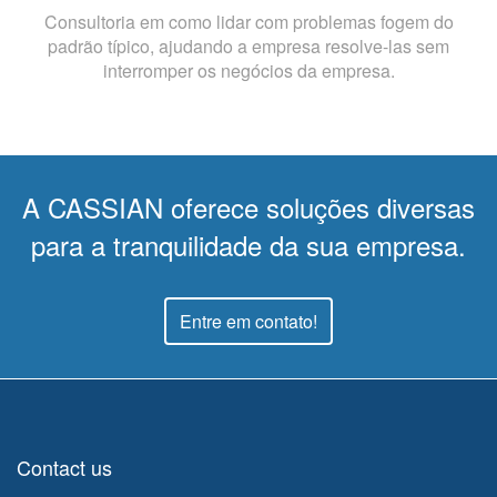
Consultoria em como lidar com problemas fogem do
padrão típico, ajudando a empresa resolve-las sem
interromper os negócios da empresa.
A CASSIAN oferece soluções diversas
para a tranquilidade da sua empresa.
Entre em contato!
petroleum data management
product development companies
in india
programming companies
programming companies in
usa
programming firm
programming outsourcing
project
outsourcing
project outsourcing companies
project outsourcing
Contact us
companies in usa
provider data management