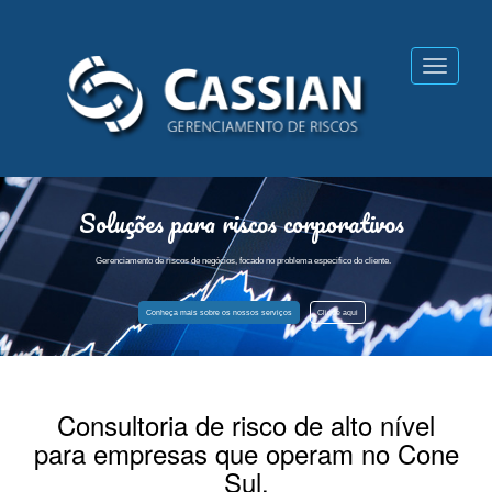
Toggle
navigat
Soluções para riscos corporativos
Gerenciamento de riscos de negócios, focado no problema especifico do cliente.
Conheça mais sobre os nossos serviços
Clique aqui
Consultoria de risco de alto nível
para empresas que operam no Cone
Sul.